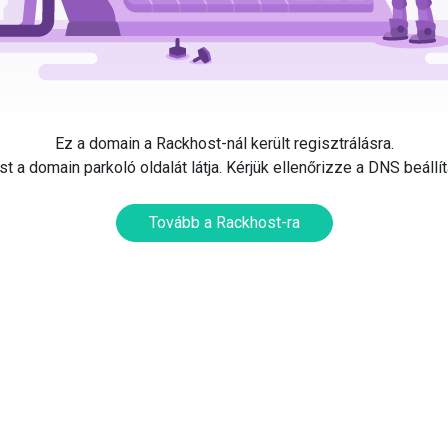
Ez a domain a Rackhost-nál került regisztrálásra.
t a domain parkoló oldalát látja. Kérjük ellenőrizze a DNS beállí
Tovább a Rackhost-ra